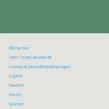
Werbe hier
Über CountCalculate.de
Cookies & Geschäftsbedingungen
English
Swedish
French
Spanish